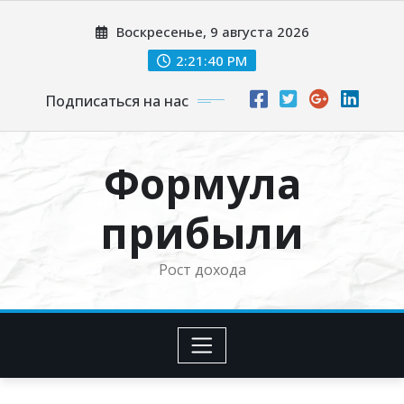
Перейти
Воскресенье, 9 августа 2026
к
содержимому
2:21:41 PM
Подписаться на нас
Формула
прибыли
Рост дохода