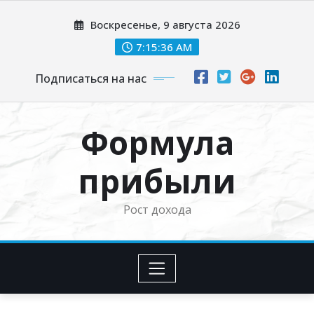
Перейти
Воскресенье, 9 августа 2026
к
содержимому
7:15:37 AM
Подписаться на нас
Формула
прибыли
Рост дохода