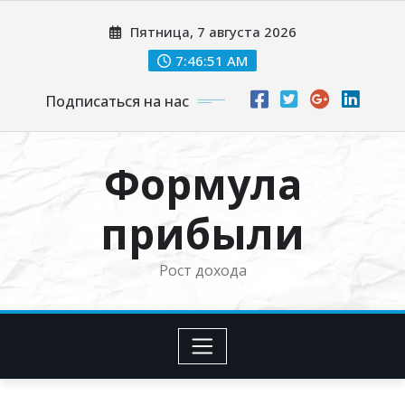
Перейти
Пятница, 7 августа 2026
к
содержимому
7:46:52 AM
Подписаться на нас
Формула
прибыли
Рост дохода