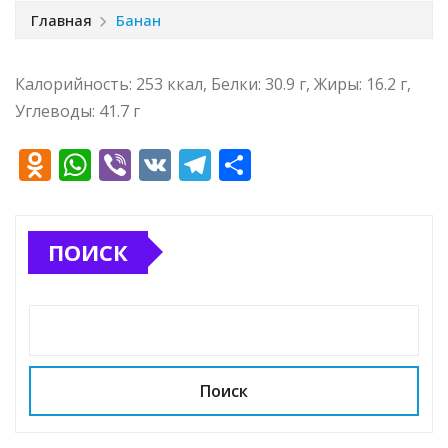
Главная
Банан
Калорийность: 253 ккал, Белки: 30.9 г, Жиры: 16.2 г,
Углеводы: 41.7 г
O
W
Vi
V
T
О
d
h
b
K
el
т
n
at
e
e
п
ПОИСК
o
s
r
g
р
kl
A
ra
а
a
p
m
в
ss
p
и
ni
т
Поиск
ki
ь