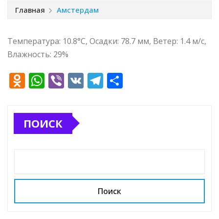
Главная
Амстердам
Температура: 10.8°C, Осадки: 78.7 мм, Ветер: 1.4 м/с,
Влажность: 29%
O
W
Vi
V
T
О
d
h
b
K
el
т
n
at
e
e
п
ПОИСК
o
s
r
g
р
kl
A
ra
а
a
p
m
в
ss
p
и
ni
т
Поиск
ki
ь